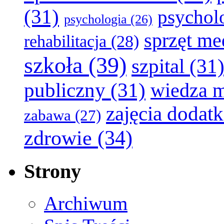
(31)
psychol
psychologia
(26)
sprzęt m
rehabilitacja
(28)
szkoła
(39)
szpital
(31
publiczny
(31)
wiedza 
zajęcia dodat
zabawa
(27)
zdrowie
(34)
Strony
Archiwum