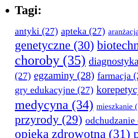
Tagi:
antyki
(27)
apteka
(27)
aranżacj
genetyczne
(30)
biotech
choroby
(35)
diagnostyk
egzaminy
(28)
(27)
farmacja
(
korepetyc
gry edukacyjne
(27)
medycyna
(34)
mieszkanie
(
przyrody
(29)
odchudzanie
opieka zdrowotna
(31)